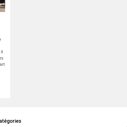
e
Il
es
art
atégories